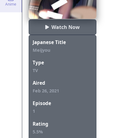
Anime
Watch Now
Japanese Title
Meijyou
Type
TV
Aired
Feb 26, 2021
Episode
1
Rating
5.5%