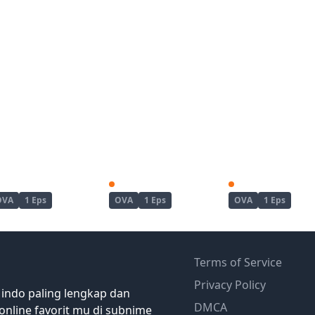
Kanojo ga Separate wo Matou Riyuu
Koushoku no Chuugi Kunoichi Botan
OVA
1 Eps
OVA
1 Eps
OVA
1 Eps
Terms of Service
Privacy Policy
 indo paling lengkap dan
DMCA
online favorit mu di subnime