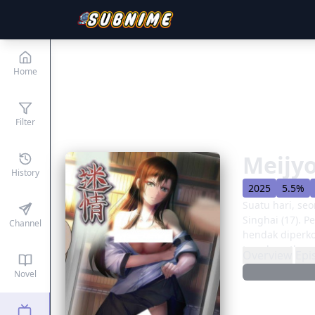
Home
Filter
Meijy
History
2025
5.5%
Suatu hari, se
Singhai (17). 
Channel
hendak diperko
terselamatkan.
Overview
Epi
istrinya selama
Novel
menjadi wanita
Sepulang sekol
dari perjanjia