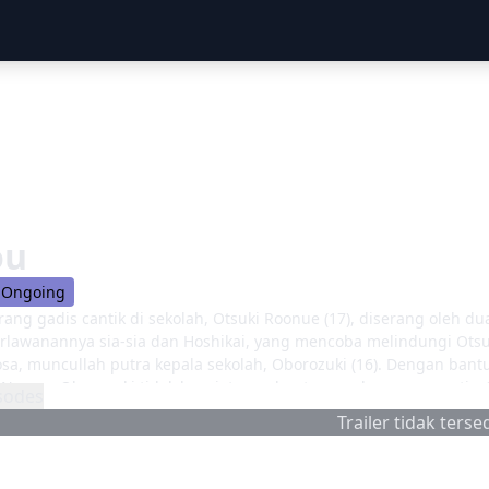
ou
Ongoing
orang gadis cantik di sekolah, Otsuki Roonue (17), diserang oleh
Perlawanannya sia-sia dan Hoshikai, yang mencoba melindungi Otsuki
sa, muncullah putra kepala sekolah, Oborozuki (16). Dengan bantu
 Namun Oborozuki tidak berniat membantu mereka secara gratis.
sodes
 seminggu", dan Obiyue tidak punya pilihan selain menyetujuinya. 
Trailer tidak tersed
 Oborozuki selama seminggu. Otsuki setuju untuk keluar dari kes
ah, dengan Hoshikai di rumah sakit, Otsuki dipanggil untuk be
n tetapi menemukan betapa bersemangatnya dia untuk mengambil 