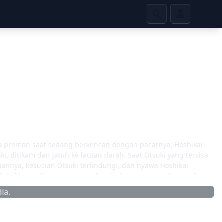
 dua preman saat sedang berkencan dengan pacarnya, Hoshikai
, ditikam dan jatuh ke lautan darah. Saat Otsuki yang tersisa
annya, kesucian Otsuki terlindungi, dan nyawa Hoshikai
 Sebaliknya, dia mengancam Otsuki dengan syarat "menjadi
Tapi ada syarat untuk bantuan ini. Artinya, Otsuki akan
ia.
ulitannya, dan yang terpenting untuk membantu Hoshikai.
rtemu dengan Oborozuki. Dia memohon untuk melepaskannya
alih tubuhnya. (Sumber: AniDB)