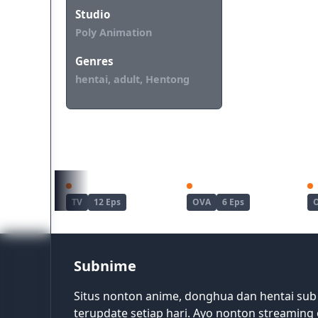
Studio
Poly Animation
Genres
hentai, adult, Hentong
REKOMENDASI UNTUKMU
Haite Kudasai, Takamine-san
Joshi Luck!
TV
12 Eps
OVA
6 Eps
Subnime
Situs nonton anime, donghua dan hentai sub
terupdate setiap hari. Ayo nonton streaming 