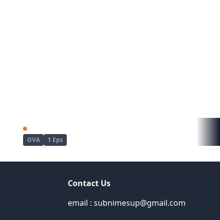
Kyou wa Yubiwa wo Hazusu kara......
Mujin Eki The Animation
OVA
1 Eps
Contact Us
email : subnimesup@gmail.com