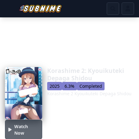
Korashime 2: Kyouikuteki
Depaga Shidou
2025
6.3%
Completed
Korashime 2 Kyouikuteki Depaga Shidou
Watch
Now