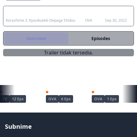
Japanese Title
Type
Aired
Korashime 2: Kyouikuteki Depaga Shidou
OVA
Sep 30, 2022
Overview
Episodes
Trailer tidak tersedia.
REKOMENDASI UNTUKMU
Haite Kudasai, Takamine-san
Joshi Luck!
Kanojo ga Separate wo Matou Riyuu
TV
12 Eps
OVA
6 Eps
OVA
1 Eps
Subnime