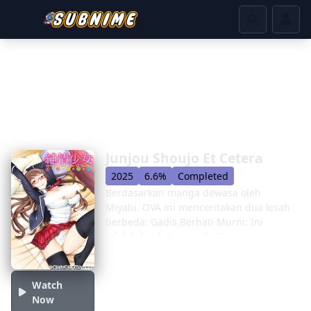
Junjou Shoujo Et Cetera
2025
6.6%
Completed
Berdasarkan manga dewasa oleh
Miyabi. OVA ini menceritakan dua kisah
berbeda: Gadis Berhati Murni: Ini
adalah kisah Jounouchi Yuuto, seorang
siswa sekolah menengah yang suka
main perempuan yang akan jatuh cinta
dengan siswa baru yang berhati murni,
Watch
Kuramochi Konomi, yang sangat
Now
pemalu. Net Love: Ini adalah kisah Rumi,