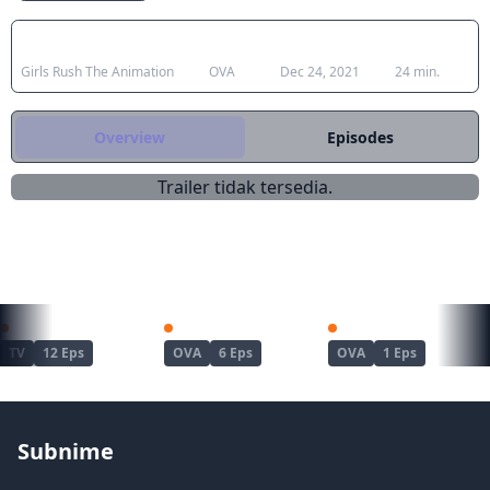
Japanese Title
Type
Aired
Duration
Girls Rush The Animation
OVA
Dec 24, 2021
24 min.
Overview
Episodes
Trailer tidak tersedia.
REKOMENDASI UNTUKMU
Haite Kudasai, Takamine-san
Joshi Luck!
Kanojo ga Separate wo Matou Riyuu
TV
12 Eps
OVA
6 Eps
OVA
1 Eps
Subnime