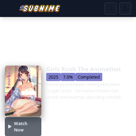
Girls Rush The Animation
2025
7.0%
Completed
Keluarga pahlawan mempekerjakan
"sugar sister" bernama Hinano-san
untuk merawatnya sepulang sekolah.
Keduanya jatuh cinta satu sama lain dan
melakukan beberapa pertemuan
seksual.
Watch
Now