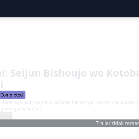
hi: Seijun Bishoujo wo Koto
i
Completed
t beberapa gadis cantik di sekolah menengah, dokter melupakan
adis-gadis naif ini.
sodes
Trailer tidak tersed