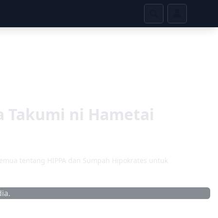
ba Takumi ni Hametai
 semua tentang HIPPA dan Sumpah Hipokrates untuk
ia.