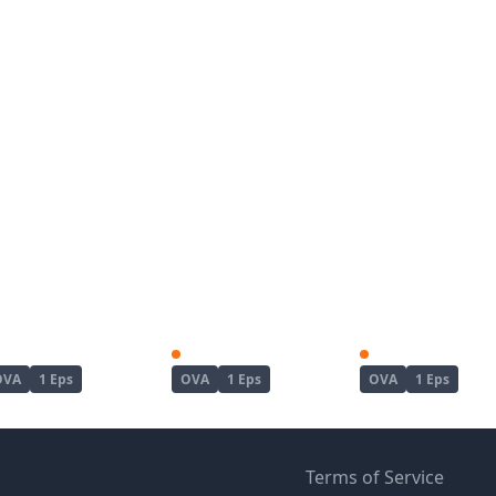
Kanojo ga Separate wo Matou Riyuu
Koushoku no Chuugi Kunoichi Botan
OVA
1 Eps
OVA
1 Eps
OVA
1 Eps
Terms of Service