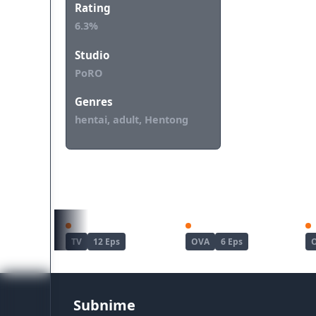
Rating
6.3%
Studio
PoRO
Genres
hentai, adult, Hentong
REKOMENDASI UNTUKMU
Haite Kudasai, Takamine-san
Joshi Luck!
TV
12 Eps
OVA
6 Eps
Subnime