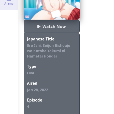
Anime
Watch Now
Japanese Title
Ero Ishi: Seijun Bishoujo
wo Kotoba Takumi ni
Hametai Houdai
Type
OVA
Aired
Jan 28, 2022
Episode
4