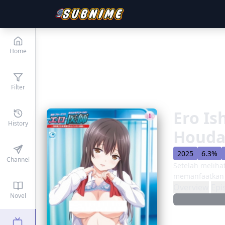
Home
Filter
Ero Is
History
Houda
2025
6.3%
Channel
Setelah meliha
memanfaatkan g
Overview
Epi
Novel