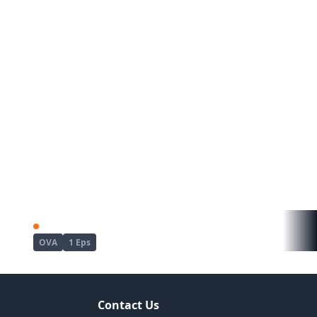
Kyou wa Yubiwa wo Hazusu kara......
Mujin Eki The Animation
OVA
1 Eps
Contact Us