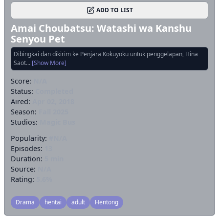
ADD TO LIST
Amai Choubatsu: Watashi wa Kanshu
Senyou Pet
Dibingkai dan dikirim ke Penjara Kokuyoku untuk penggelapan, Hina
Saot...
[Show More]
Score:
N/A
Status:
Completed
Aired:
Apr 02, 2018
Season:
Fall 2025
Studios:
Magic Bus
Popularity:
#N/A
Episodes:
13
Duration:
5 min
Source:
N/A
Rating:
5.6%
Drama
hentai
adult
Hentong