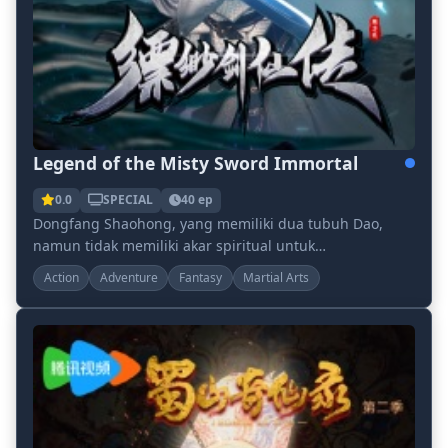
Legend of the Misty Sword Immortal
0.0
SPECIAL
40 ep
Dongfang Shaohong, yang memiliki dua tubuh Dao,
namun tidak memiliki akar spiritual untuk
membangkitkan tubuh rohnya, diejek oleh klannya
Action
Adventure
Fantasy
Martial Arts
sendiri dan...