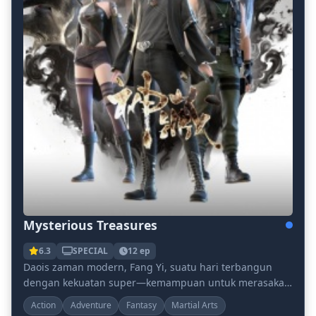
Mysterious Treasures
6.3
SPECIAL
12 ep
Daois zaman modern, Fang Yi, suatu hari terbangun
dengan kekuatan super—kemampuan untuk merasakan
barang antik dan artefak! Dari sana, ia menjadi keaj...
Action
Adventure
Fantasy
Martial Arts