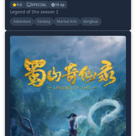
0.0
SPECIAL
10 ep
Legend of Sho season 2
Adventure
Fantasy
Martial Arts
donghua