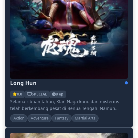
Long Hun
0.0
SPECIAL
8 ep
Selama ribuan tahun, Klan Naga kuno dan misterius
telah berkembang pesat di Benua Tengah. Namun
pertarungan antara Jiwa Terang dan Jiwa Gelap di
Action
Adventure
Fantasy
Martial Arts
Alam...