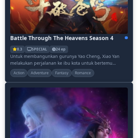
Battle Through The Heavens Season 4
8.3
SPECIAL
24 ep
Untuk membangunkan gurunya Yao Cheng, Xiao Yan
melakukan perjalanan ke ibu kota untuk bertemu
dengan para ahli pil. Kekuatannya segera diketahui,
Action
Adventure
Fantasy
Romance
oran...