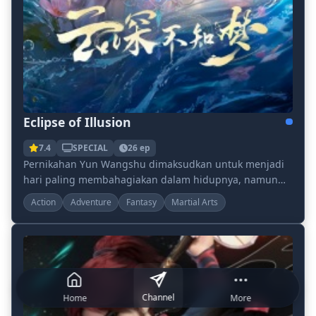
Eclipse of Illusion
7.4
SPECIAL
26 ep
Pernikahan Yun Wangshu dimaksudkan untuk menjadi
hari paling membahagiakan dalam hidupnya, namun
konspirasi brutal mengubahnya menjadi mimpi buruk,
Action
Adventure
Fantasy
Martial Arts
me...
Channel
Home
More