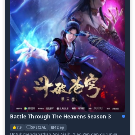
Battle Through The Heavens Season 3
7.9
SPECIAL
12 ep
Untuk mendapatkan Api Ajaib, Xiao Yan dan gurunya