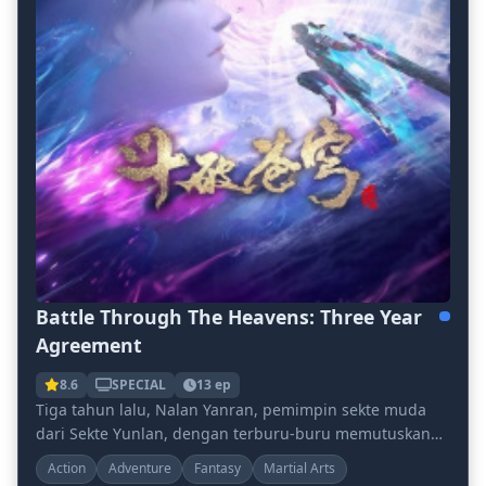
Battle Through The Heavens: Three Year
Agreement
8.6
SPECIAL
13 ep
Tiga tahun lalu, Nalan Yanran, pemimpin sekte muda
dari Sekte Yunlan, dengan terburu-buru memutuskan
pertunangannya. Merasa sangat terhina, Xiao Yan m...
Action
Adventure
Fantasy
Martial Arts