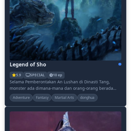
Legend of Sho
5.9
SPECIAL
10 ep
Selama Pemberontakan An Lushan di Dinasti Tang,
monster ada dimana-mana dan orang-orang berada
dalam kemiskinan di Dataran Tengah. Li Haobai
Adventure
Fantasy
Martial Arts
donghua
memulai d...