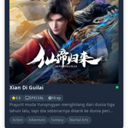
Xian Di Guilai
6.8
SPECIAL
16 ep
Prajurit muda Yunqingyan menghilang dari dunia tiga
tahun lalu, tapi dia sebenarnya ditarik ke dunia peri
selama tiga ribu tahun! Dengan bakatnya yang...
Action
Adventure
Fantasy
Martial Arts