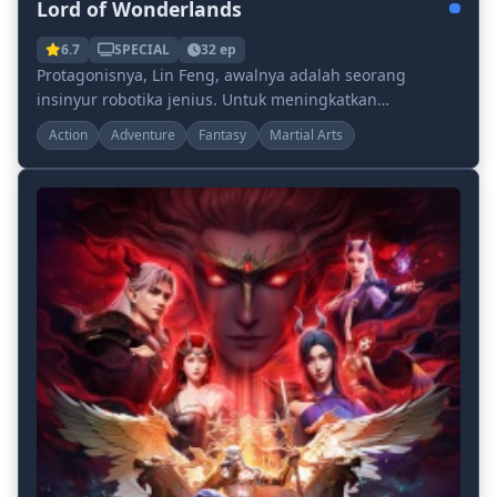
Lord of Wonderlands
6.7
SPECIAL
32 ep
Protagonisnya, Lin Feng, awalnya adalah seorang
insinyur robotika jenius. Untuk meningkatkan
kemampuan robot berkekuatan supernya, dia dengan
Action
Adventure
Fantasy
Martial Arts
susah pa...