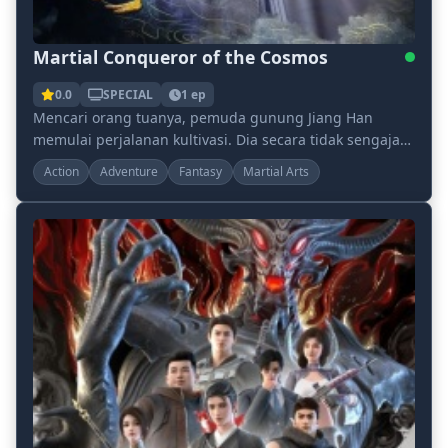
Martial Conqueror of the Cosmos
0.0
SPECIAL
1 ep
Mencari orang tuanya, pemuda gunung Jiang Han
memulai perjalanan kultivasi. Dia secara tidak sengaja
mengaktifkan Celestial Beast Cauldron, warisan ya...
Action
Adventure
Fantasy
Martial Arts