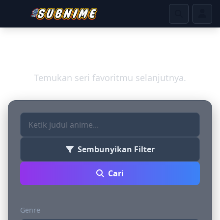
Jelajahi Dunia Anime
Temukan seri favoritmu selanjutnya.
Sembunyikan Filter
Cari
Genre