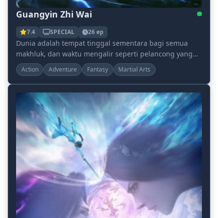
Guangyin Zhi Wai
7.4
SPECIAL
26 ep
Dunia adalah tempat tinggal sementara bagi semua
makhluk, dan waktu mengalir seperti pelancong yang
lewat. Saat langit yang hancur membuka mata
Action
Adventure
Fantasy
Martial Arts
menaku...