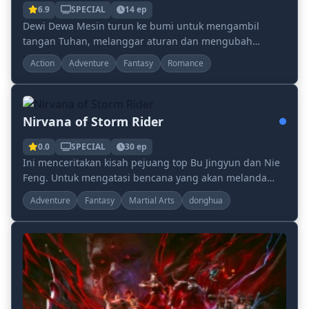
6.9
SPECIAL
14 ep
Dewi Dewa Mesin turun ke bumi untuk mengambil
tangan Tuhan, melanggar aturan dan mengubah
nasibnya melawan kehendak surga, dan mengalami
Action
Adventure
Fantasy
Romance
hubungan cint...
Nirvana of Storm Rider
0.0
SPECIAL
30 ep
Ini menceritakan kisah pejuang top Bu Jingyun dan Nie
Feng. Untuk mengatasi bencana yang akan melanda
seluruh dunia, mereka berubah menjadi negara kua...
Adventure
Fantasy
Martial Arts
donghua