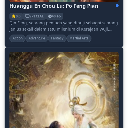
Huanggu En Chou Lu: Po Feng Pian
0.0
SPECIAL
40 ep
Qin Feng, seorang pemuda yang dipuji sebagai seorang
jenius sekali dalam satu milenium di Kerajaan Wuji,
menderita penghinaan karena seluruh keluargan...
Action
Adventure
Fantasy
Martial Arts