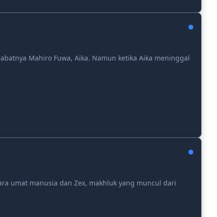
abatnya Mahiro Fuwa, Aika. Namun ketika Aika meninggal
ara umat manusia dan Zex, makhluk yang muncul dari