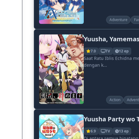
Adventure
Fa
Yuusha, Yamema
7.0
TV
12 ep
Saat Ratu Iblis Echidna 
dengan k...
Action
Advent
Yuusha Party wo 
6.9
TV
13 ep
Di antara semua binatang 