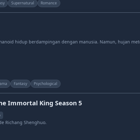
asy
Supernatural
Romance
umanoid hidup berdampingan dengan manusia. Namun, hujan met
ama
Fantasy
Psychological
 the Immortal King Season 5
p
de Richang Shenghuo.