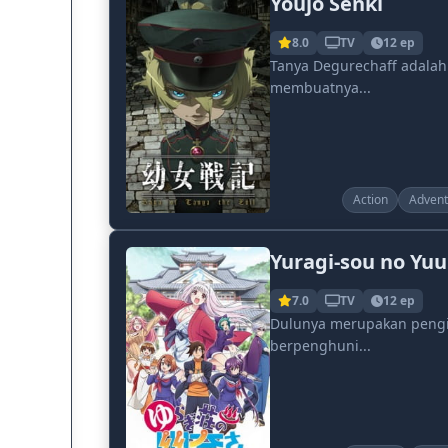
Youjo Senki
8.0
TV
12 ep
Tanya Degurechaff adalah 
membuatnya...
Action
Advent
Yuragi-sou no Yu
7.0
TV
12 ep
Dulunya merupakan pengi
berpenghuni...