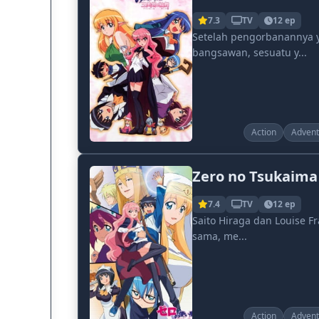
7.3
TV
12 ep
Setelah pengorbanannya y
bangsawan, sesuatu y...
Action
Advent
Zero no Tsukaima
7.4
TV
12 ep
Saito Hiraga dan Louise F
sama, me...
Action
Advent