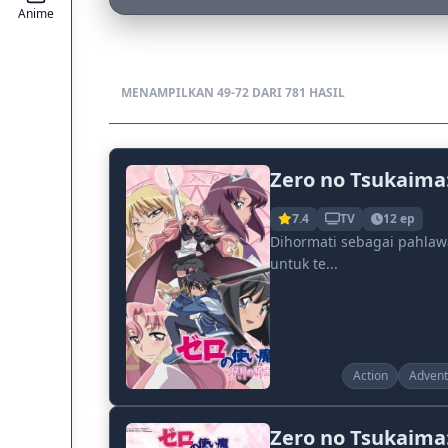
Anime
MENAMPILKAN 49-72 DARI 781 HASIL
Zero no Tsukaima:
7.4
TV
12 ep
Dihormati sebagai pahlaw
untuk te...
Action
Advent
Zero no Tsukaima