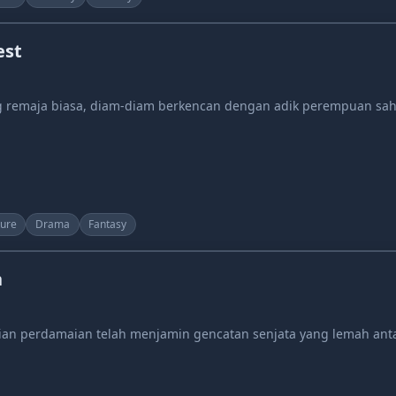
est
g remaja biasa, diam-diam berkencan dengan adik perempuan sah
ure
Drama
Fantasy
n
an perdamaian telah menjamin gencatan senjata yang lemah ant