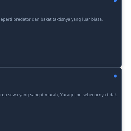
perti predator dan bakat taktisnya yang luar biasa,
ga sewa yang sangat murah, Yuragi-sou sebenarnya tidak