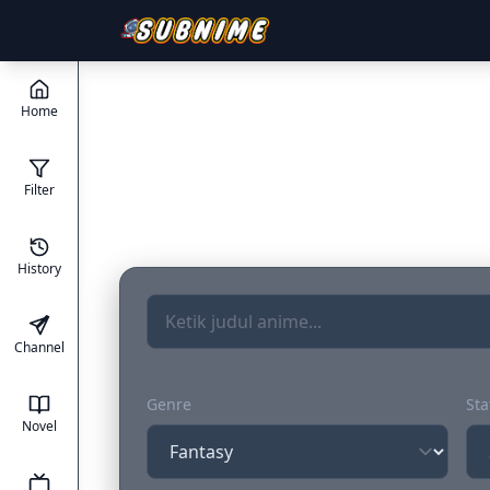
Home
Filter
History
Channel
Genre
Sta
Novel