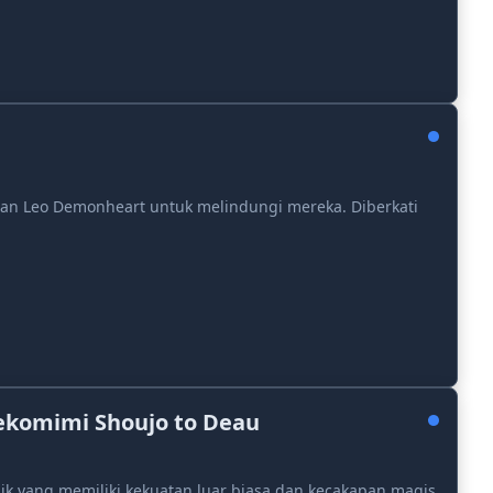
awan Leo Demonheart untuk melindungi mereka. Diberkati
Nekomimi Shoujo to Deau
nik yang memiliki kekuatan luar biasa dan kecakapan magis