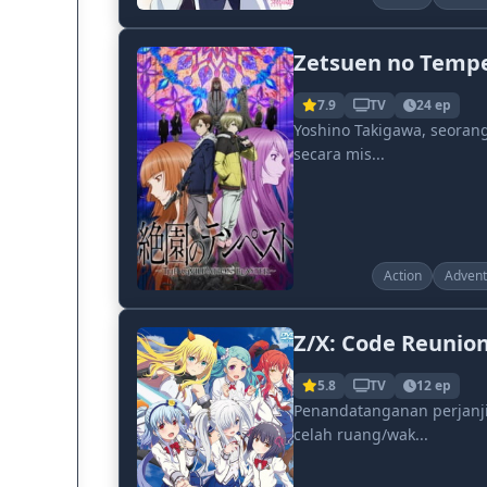
Zetsuen no Temp
7.9
TV
24 ep
Yoshino Takigawa, seoran
secara mis...
Action
Advent
Z/X: Code Reunio
5.8
TV
12 ep
Penandatanganan perjanji
celah ruang/wak...