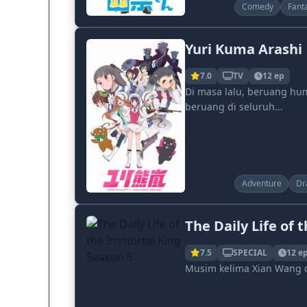
Comedy
Fant
Yuri Kuma Arashi
7.0
TV
12 ep
Di masa lalu, beruang h
beruang di seluruh...
Adventure
Dr
The Daily Life of
7.5
SPECIAL
12 e
Musim kelima Xian Wang 