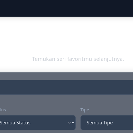
Jelajahi Dunia An
Temukan seri favoritmu selanjutnya.
tus
Tipe