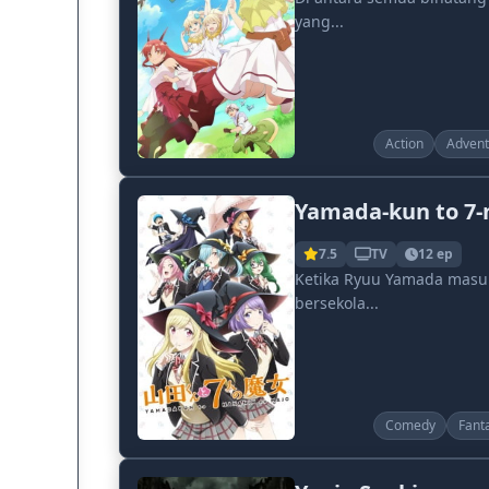
yang...
Action
Advent
Yamada-kun to 7-
7.5
TV
12 ep
Ketika Ryuu Yamada masuk
bersekola...
Comedy
Fant