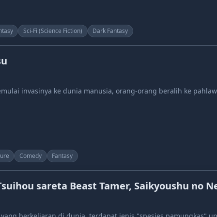
ntasy
Sci-Fi (Science Fiction)
Dark Fantasy
su
memulai invasinya ke dunia manusia, orang-orang beralih ke pahl
ure
Comedy
Fantasy
Tsuihou sareta Beast Tamer, Saikyoushu no 
yang berkeliaran di dunia, terdapat jenis "spesies pamungkas" u