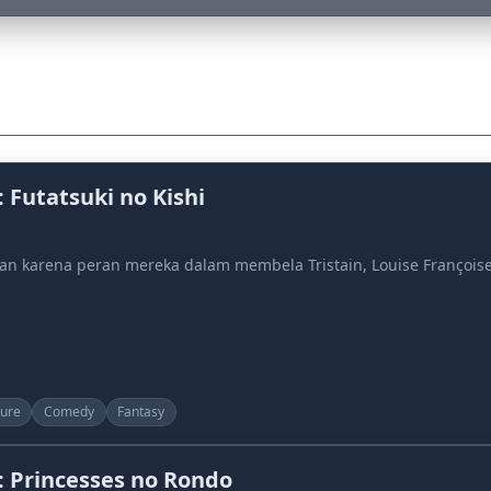
 Futatsuki no Kishi
an karena peran mereka dalam membela Tristain, Louise Françoise
ure
Comedy
Fantasy
: Princesses no Rondo