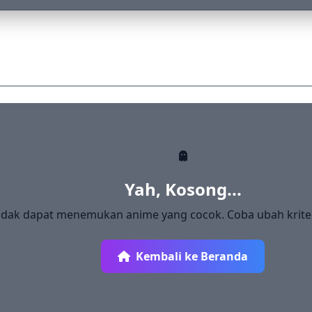
Yah, Kosong...
idak dapat menemukan anime yang cocok. Coba ubah krite
Kembali ke Beranda