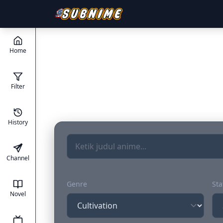
Home
Filter
History
Channel
Genre
Sta
Novel