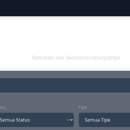
Jelajahi Dunia An
Temukan seri favoritmu selanjutnya.
tus
Tipe