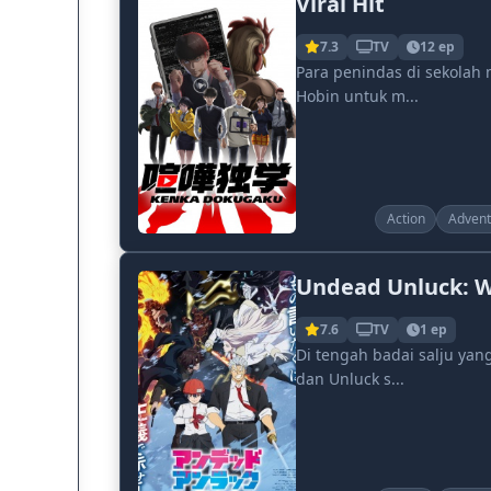
Viral Hit
7.3
TV
12 ep
Para penindas di sekolah
Hobin untuk m...
Action
Advent
Undead Unluck: W
7.6
TV
1 ep
Di tengah badai salju ya
dan Unluck s...