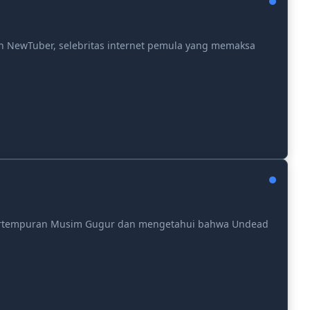
h NewTuber, selebritas internet pemula yang memaksa
g pertempuran Musim Gugur dan mengetahui bahwa Undead