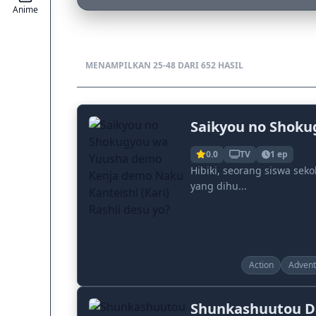
Anime
MENAMPILKAN 25-48 DARI 652 HASIL
Saikyou no Shoku
0.0
TV
1 ep
Hibiki, seorang siswa sek
yang dihu...
Action
Advent
Shunkashuutou Da