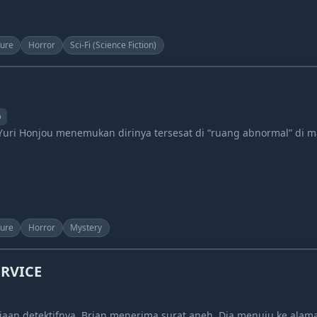
ure
Horror
Sci-Fi (Science Fiction)
p
uri Honjou menemukan dirinya tersesat di “ruang abnormal” di m
ure
Horror
Mystery
RVICE
rjaan detektifnya, Brian menerima surat aneh. Dia menuju ke alama