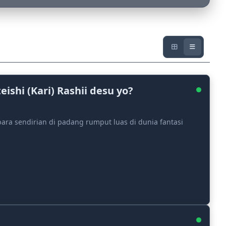
hi (Kari) Rashii desu yo?
ara sendirian di padang rumput luas di dunia fantasi