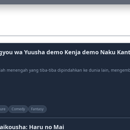
gyou wa Yuusha demo Kenja demo Naku Kanteis
olah menengah yang tiba-tiba dipindahkan ke dunia lain, mengemb
ure
Comedy
Fantasy
ikousha: Haru no Mai