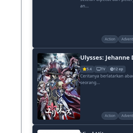
an...
Action
Advent
Ulysses: Jehanne 
5.4
TV
12 ep
Ceritanya berlatarkan aba
seorang...
Action
Advent