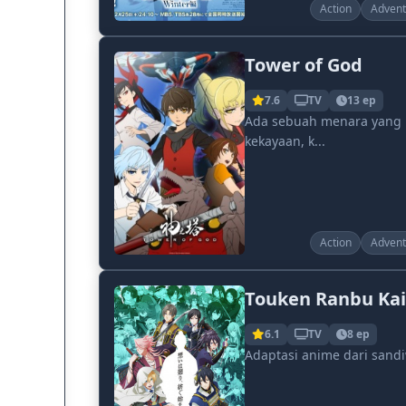
Action
Advent
Tower of God
7.6
TV
13 ep
Ada sebuah menara yang m
kekayaan, k...
Action
Advent
Touken Ranbu Kai
6.1
TV
8 ep
Adaptasi anime dari san