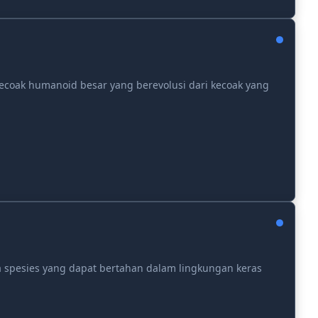
ecoak humanoid besar yang berevolusi dari kecoak yang
spesies yang dapat bertahan dalam lingkungan keras