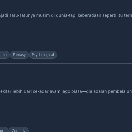
adi satu-satunya musim di dunia-tapi keberadaan seperti itu ter
ama
Fantasy
Psychological
sekitar lebih dari sekadar ayam jago biasa—dia adalah pembela 
ure
Comedy