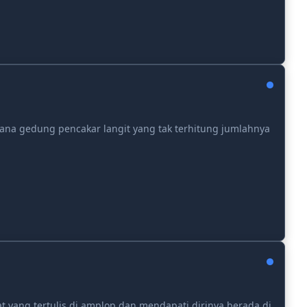
ana gedung pencakar langit yang tak terhitung jumlahnya
t yang tertulis di amplop dan mendapati dirinya berada di