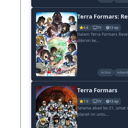
Terra Formars: R
6.6
TV
13 ep
Dalam Terra Formars Reve
dikirim ke...
Action
Advent
Terra Formars
7.0
TV
13 ep
Selama abad ke-21, umat
planet ini untu...