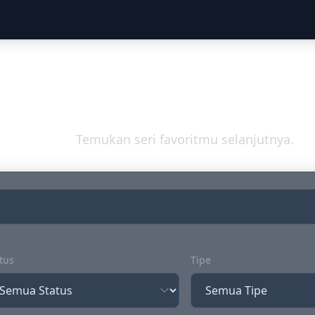
Jelajahi Dunia An
Temukan seri favoritmu selanjutnya.
tus
Tipe