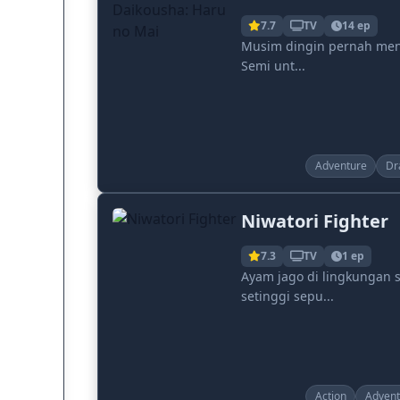
7.7
TV
14 ep
Musim dingin pernah menj
Semi unt...
Adventure
Dr
Niwatori Fighter
7.3
TV
1 ep
Ayam jago di lingkungan 
setinggi sepu...
Action
Advent