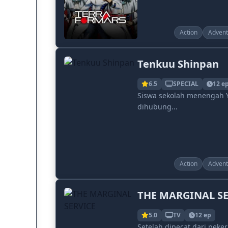
Action
Advent
Tenkuu Shinpan
6.5
SPECIAL
12 e
Siswa sekolah menengah Y
dihubung...
Action
Advent
THE MARGINAL SE
5.0
TV
12 ep
Setelah dipecat dari peke