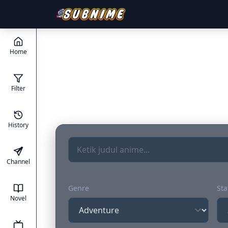
Home
Filter
History
Channel
Genre
Sta
Novel