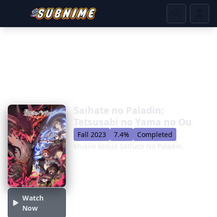
Saihate no Paladin:
Tetsusabi no Yama no Ou
Fall 2023
7.4%
Completed
Musim kedua SaIhate No Paladin.
Watch
Now