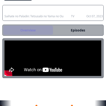
Japanese Title
Type
Aired
Saihate no Paladin: Tetsusabi no Yama no Ou
TV
Oct 07, 2023
Overview
Episodes
REKOMENDASI UNTUKMU
Zenshuu.
Wind Breaker Season 2
Enen no Shoubouta