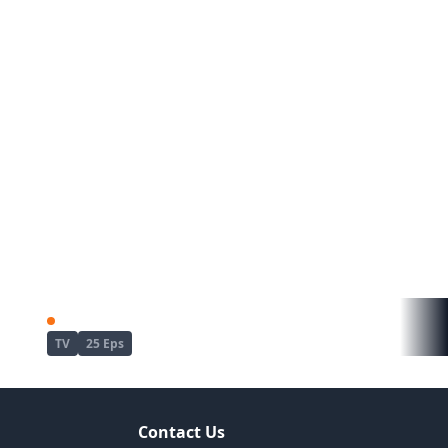
Enen no Shouboutai: San no Shou
Re:Zero kara Hajimeru Isekai Seikatsu
TV
25 Eps
Contact Us