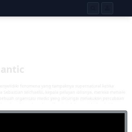
lantic
enyelidiki fenomena yang tampaknya supernatural ketika
a Sebastian Michaelis, kepala pelayan iblisnya, mereka menaiki
sebuah organisasi medis yang dicurigai melakukan percobaan
hwa kapal tersebut akan dibanjiri oleh mayat hidup ketika
sia di balik simbol phoenix Masyarakat Aurora, dan dengan
atau berbagi kuburan air. [Ditulis oleh MAL Penulisan Ulang]