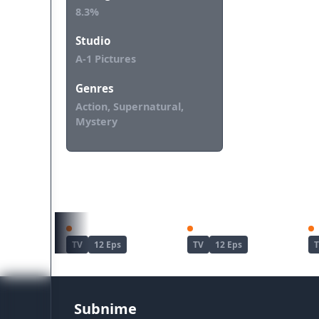
8.3%
Studio
A-1 Pictures
Genres
Action, Supernatural,
Mystery
REKOMENDASI UNTUKMU
Zenshuu.
Wind Breaker Season 2
TV
12 Eps
TV
12 Eps
Subnime