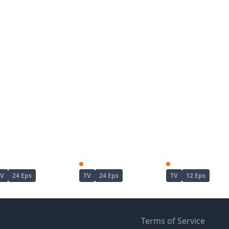
Enen no Shouboutai
Enen no Shouboutai: Ni no Shou
TV
24 Eps
TV
24 Eps
TV
12 Eps
Terms of Service