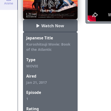
Anime
Watch Now
Japanese Title
Kuroshitsuji Movie: Book
of the Atlantic
Type
MOVIE
Aired
Jan 21, 2017
Episode
1
Rating