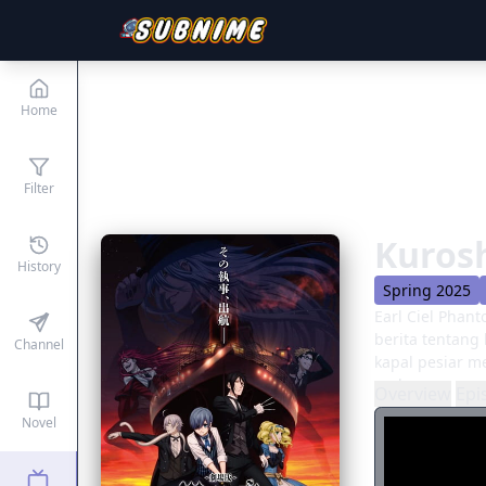
Home
Filter
Kurosh
History
Spring 2025
Earl Ciel Phan
berita tentang
Channel
kapal pesiar m
pada orang mat
Overview
Epi
sebuah rencana
Novel
bantuan bebera