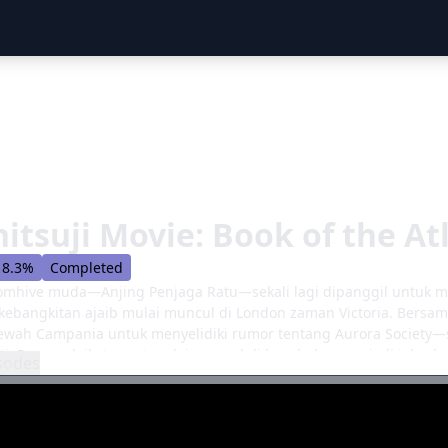
itsuji Movie: Book of the At
8.3%
Completed
tomhive muda—Anjing Penjaga Ratu—sekali lagi dipanggil untuk m
 kebangkitan ajaib mulai muncul di London zaman Victoria. Bersam
ewah Campania untuk menyelidiki rumor tentang Aurora Society—
i. Para malaikat maut mulai muncul di kapal, dan menjadi jelas ba
sodes
 licik dijalankan. Ciel dan Sebastian kini harus mengungkap raha
pa kenalan lama, mengembalikan mayat hidup ke peti mati mereka 