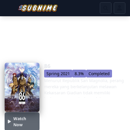
86
Spring 2021
8.3%
Completed
Menurut Republik San Magnolia, perang
mereka yang berkelanjutan melawan
Kekaisaran Giadian tidak memiliki
korban - namun, itu hanyalah
propaganda. Sementara alba berambut
perak dari delapan puluh lima sektor
Republik hidup dengan aman di
Watch
belakang dinding pelindung, yang dari
Now
penampilan berbeda diinternir dalam