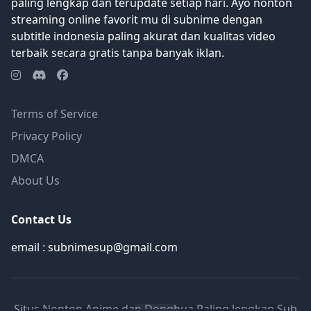
paling lengkap dan terupdate setiap hari. Ayo nonton
menyalakan percikan yang menerangi
streaming online favorit mu di subnime dengan
jalan mereka menuju keselamatan, atau
subtitle indonesia paling akurat dan kualitas video
akankah mereka membakar diri mereka
terbaik secara gratis tanpa banyak iklan.
dalam api keputusasaan? [Ditulis oleh
Mal REWRITE]
Terms of Service
Privacy Policy
DMCA
About Us
Contact Us
email : subnimesup@gmail.com
Situs Nonton Anime dan Donghua Paling lengkap Sub